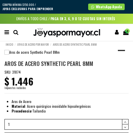
COMPRA MÍNIMA $150.000 /
WhatsApp Ayuda
JOYAS EXCLUSIVAS PARA EMPRENDER
ENVÍOS A TODO CHILE /
PAGA EN 3, 6, 9 O 12 CUOTAS SIN INTERÉS
0
INICIO
JOYAS DE ACERO POR MAYOR
AROS DE ACERO SYNTHETIC PEARL 8MM
AROS DE ACERO SYNTHETIC PEARL 8MM
SKU:
31874
$ 1.446
Impuestos incluidos
Aros de Acero
Material
: Acero quirúrgico inoxidable hipoalergénicos
Procedencia:
Tailandia