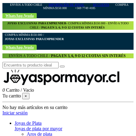
ENVÍOS A TODO CHILE
IMPORTACIÓN DE JOYAS
MI CUENTA
COMPRA
MÍNIMA $150.000 +569 7749 4185
WhatsApp Ayuda
JOYAS EXCLUSIVAS PARA EMPRENDER-
COMPRA MÍNIMA $150.000 - ENVÍO A TODO
CHILE /
PAGA EN 3, 6, 9 O 12 CUOTAS SIN INTERÉS
COMPRA MÍNIMA $150.000 /
JOYAS EXCLUSIVAS PARA EMPRENDER
WhatsApp Ayuda
ENVÍOS A TODO CHILE /
PAGA EN 3, 6, 9 O 12 CUOTAS SIN INTERÉS
0
Carrito
/
Vacio
Tu carrito
×
No hay más artículos en su carrito
Iniciar sesión
Joyas de Plata
Joyas de plata por mayor
Aros de plata