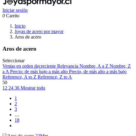
Iniciar sesión
0
Carrito
Inicio
Joyas de acero por mayor
Aros de acero
Aros de acero
Seleccionar
Ventas en orden decreciente
Relevancia
Nombre, A a Z
Nombre, Z
a A
Precio: de más bajo a más alto
Precio, de más alto a más bajo
Reference, A to Z
Reference, Z to A
50
12
24
36
Mostrar todo
1
2
3
…
18