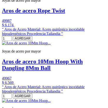
Joyas de acero por mayor
Aros de acero Rope Twist
49987
$ 6.174
" Aros de Acero Material: Acero quirúrgico inoxidable
hipoalergénicos Procedencia:Tailandia "
AGREGAR
Joyas de acero por mayor
Aros de acero 10Mm Hoop With
Dangling 8Mm Ball
49967
$ 6.569
" Aros de Acero Material: Acero quirúrgico inoxidable
hipoalergénicos Procedencia:Tailandia "
AGREGAR