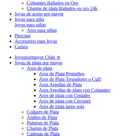
Colgantes Bañados en Oro
Charms de plata Bañados en oro 24k
Joyas de acero por mayor
Joyas para niña
Joyas para niñas
Aros para niñas
Piercing
Accesorios para Joyas
Cursos
Joyaspormayor Chile ✮
Joyas de plata por mayor
Aros de plata
Aros de Plata Pequeños
Aros de Plata Trepadores o Cuff
Aros Argollas de Plata
Aros Argollas de plata con Colgantes
Aros de plata con Cristales
Aros de plata con Circones
Aros de plata largo sola
Collares de Plata
Anillos de Plata
Pulseras de Plata
Charms de Plata
Cadenas de Plata