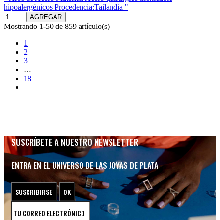
hipoalergénicos Procedencia:Tailandia "
AGREGAR
Mostrando 1-50 de 859 artículo(s)
1
2
3
…
18
SUSCRÍBETE A NUESTRO NEWSLETTER
ENTRA EN EL UNIVERSO DE LAS JOYAS DE PLATA