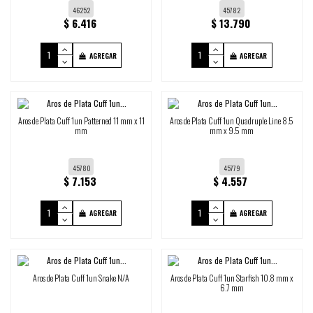
46252
45782
$ 6.416
$ 13.790
AGREGAR
AGREGAR
Aros de Plata Cuff 1un Patterned 11 mm x 11
Aros de Plata Cuff 1un Quadruple Line 8.5
mm
mm x 9.5 mm
45780
45779
$ 7.153
$ 4.557
AGREGAR
AGREGAR
Aros de Plata Cuff 1un Snake N/A
Aros de Plata Cuff 1un Starfish 10.8 mm x
6.7 mm