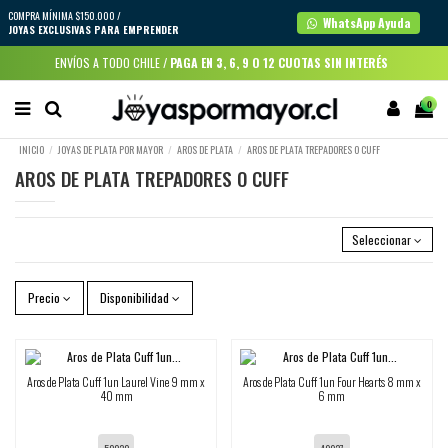
COMPRA MÍNIMA $150.000 /
WhatsApp Ayuda
JOYAS EXCLUSIVAS PARA EMPRENDER
ENVÍOS A TODO CHILE /
PAGA EN 3, 6, 9 O 12 CUOTAS SIN INTERÉS
0
INICIO
JOYAS DE PLATA POR MAYOR
AROS DE PLATA
AROS DE PLATA TREPADORES O CUFF
AROS DE PLATA TREPADORES O CUFF
Seleccionar
Precio
Disponibilidad
Aros de Plata Cuff 1un Laurel Vine 9 mm x
Aros de Plata Cuff 1un Four Hearts 8 mm x
40 mm
6 mm