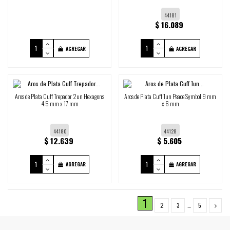
44181
$ 16.089
AGREGAR
AGREGAR
Aros de Plata Cuff Trepador 2un Hexagons
Aros de Plata Cuff 1un Peace Symbol 9 mm
4.5 mm x 17 mm
x 6 mm
44180
44128
$ 12.639
$ 5.605
AGREGAR
AGREGAR
1
2
3
…
5