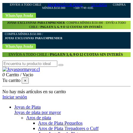
ENVÍOS A TODO CHILE
IMPORTACIÓN DE JOYAS
MI CUENTA
COMPRA
MÍNIMA $150.000 +569 7749 4185
WhatsApp Ayuda
JOYAS EXCLUSIVAS PARA EMPRENDER-
COMPRA MÍNIMA $150.000 - ENVÍO A TODO
CHILE /
PAGA EN 3, 6, 9 O 12 CUOTAS SIN INTERÉS
COMPRA MÍNIMA $150.000 /
JOYAS EXCLUSIVAS PARA EMPRENDER
WhatsApp Ayuda
ENVÍOS A TODO CHILE /
PAGA EN 3, 6, 9 O 12 CUOTAS SIN INTERÉS
0
Carrito
/
Vacio
Tu carrito
×
No hay más artículos en su carrito
Iniciar sesión
Joyas de Plata
Joyas de plata por mayor
Aros de plata
Aros de Plata Pequeños
Aros de Plata Trepadores o Cuff