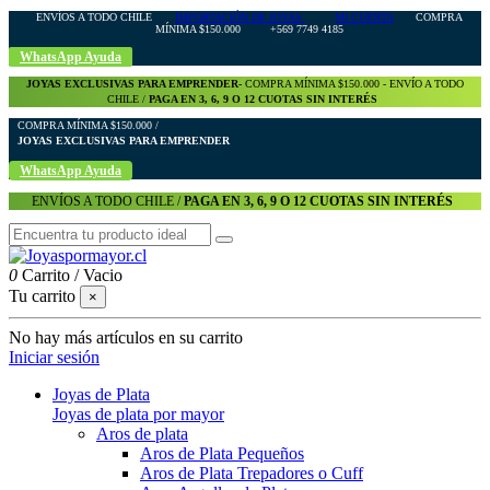
ENVÍOS A TODO CHILE
IMPORTACIÓN DE JOYAS
MI CUENTA
COMPRA
MÍNIMA $150.000 +569 7749 4185
WhatsApp Ayuda
JOYAS EXCLUSIVAS PARA EMPRENDER-
COMPRA MÍNIMA $150.000 - ENVÍO A TODO
CHILE /
PAGA EN 3, 6, 9 O 12 CUOTAS SIN INTERÉS
COMPRA MÍNIMA $150.000 /
JOYAS EXCLUSIVAS PARA EMPRENDER
WhatsApp Ayuda
ENVÍOS A TODO CHILE /
PAGA EN 3, 6, 9 O 12 CUOTAS SIN INTERÉS
0
Carrito
/
Vacio
Tu carrito
×
No hay más artículos en su carrito
Iniciar sesión
Joyas de Plata
Joyas de plata por mayor
Aros de plata
Aros de Plata Pequeños
Aros de Plata Trepadores o Cuff