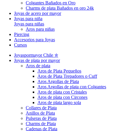
Colgantes Bañados en Oro
Charms de plata Bañados en oro 24k
Joyas de acero por mayor
Joyas para niña
Joyas para niñas
Aros para niñas
Piercing
Accesorios para Joyas
Cursos
Joyaspormayor Chile ✮
Joyas de plata por mayor
Aros de plata
Aros de Plata Pequeños
Aros de Plata Trepadores o Cuff
Aros Argollas de Plata
Aros Argollas de plata con Colgantes
Aros de plata con Cristales
Aros de plata con Circones
Aros de plata largo sola
Collares de Plata
Anillos de Plata
Pulseras de Plata
Charms de Plata
Cadenas de Plata