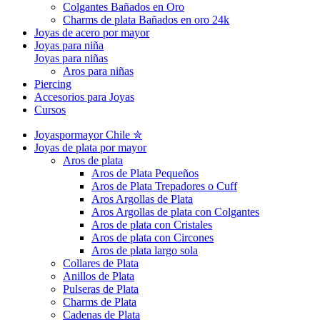
Colgantes Bañados en Oro
Charms de plata Bañados en oro 24k
Joyas de acero por mayor
Joyas para niña
Joyas para niñas
Aros para niñas
Piercing
Accesorios para Joyas
Cursos
Joyaspormayor Chile ✮
Joyas de plata por mayor
Aros de plata
Aros de Plata Pequeños
Aros de Plata Trepadores o Cuff
Aros Argollas de Plata
Aros Argollas de plata con Colgantes
Aros de plata con Cristales
Aros de plata con Circones
Aros de plata largo sola
Collares de Plata
Anillos de Plata
Pulseras de Plata
Charms de Plata
Cadenas de Plata