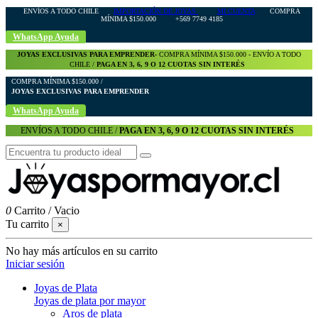
ENVÍOS A TODO CHILE
IMPORTACIÓN DE JOYAS
MI CUENTA
COMPRA
MÍNIMA $150.000 +569 7749 4185
WhatsApp Ayuda
JOYAS EXCLUSIVAS PARA EMPRENDER-
COMPRA MÍNIMA $150.000 - ENVÍO A TODO
CHILE /
PAGA EN 3, 6, 9 O 12 CUOTAS SIN INTERÉS
COMPRA MÍNIMA $150.000 /
JOYAS EXCLUSIVAS PARA EMPRENDER
WhatsApp Ayuda
ENVÍOS A TODO CHILE /
PAGA EN 3, 6, 9 O 12 CUOTAS SIN INTERÉS
0
Carrito
/
Vacio
Tu carrito
×
No hay más artículos en su carrito
Iniciar sesión
Joyas de Plata
Joyas de plata por mayor
Aros de plata