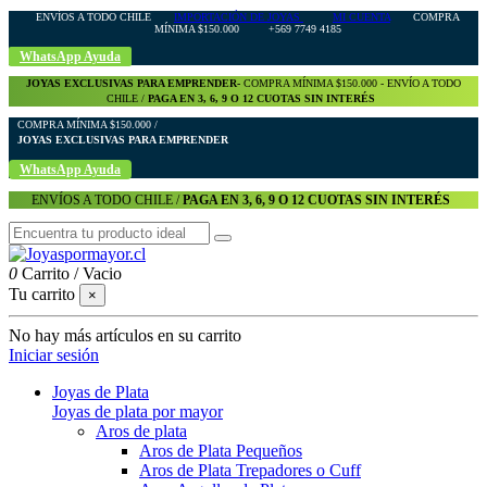
ENVÍOS A TODO CHILE
IMPORTACIÓN DE JOYAS
MI CUENTA
COMPRA
MÍNIMA $150.000 +569 7749 4185
WhatsApp Ayuda
JOYAS EXCLUSIVAS PARA EMPRENDER-
COMPRA MÍNIMA $150.000 - ENVÍO A TODO
CHILE /
PAGA EN 3, 6, 9 O 12 CUOTAS SIN INTERÉS
COMPRA MÍNIMA $150.000 /
JOYAS EXCLUSIVAS PARA EMPRENDER
WhatsApp Ayuda
ENVÍOS A TODO CHILE /
PAGA EN 3, 6, 9 O 12 CUOTAS SIN INTERÉS
0
Carrito
/
Vacio
Tu carrito
×
No hay más artículos en su carrito
Iniciar sesión
Joyas de Plata
Joyas de plata por mayor
Aros de plata
Aros de Plata Pequeños
Aros de Plata Trepadores o Cuff