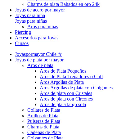
Charms de plata Bañados en oro 24k
Joyas de acero por mayor
Joyas para niña
Joyas para niñas
Aros para niñas
Piercing
Accesorios para Joyas
Cursos
Joyaspormayor Chile ✮
Joyas de plata por mayor
Aros de plata
Aros de Plata Pequeños
Aros de Plata Trepadores o Cuff
Aros Argollas de Plata
Aros Argollas de plata con Colgantes
Aros de plata con Cristales
Aros de plata con Circones
Aros de plata largo sola
Collares de Plata
Anillos de Plata
Pulseras de Plata
Charms de Plata
Cadenas de Plata
Colgantes de Plata