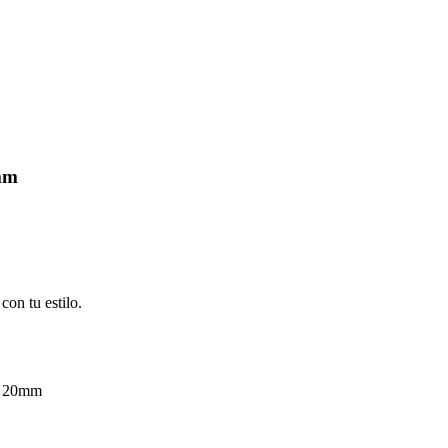
0mm
on tu estilo.
l 20mm