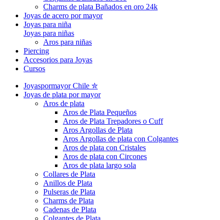
Charms de plata Bañados en oro 24k
Joyas de acero por mayor
Joyas para niña
Joyas para niñas
Aros para niñas
Piercing
Accesorios para Joyas
Cursos
Joyaspormayor Chile ✮
Joyas de plata por mayor
Aros de plata
Aros de Plata Pequeños
Aros de Plata Trepadores o Cuff
Aros Argollas de Plata
Aros Argollas de plata con Colgantes
Aros de plata con Cristales
Aros de plata con Circones
Aros de plata largo sola
Collares de Plata
Anillos de Plata
Pulseras de Plata
Charms de Plata
Cadenas de Plata
Colgantes de Plata