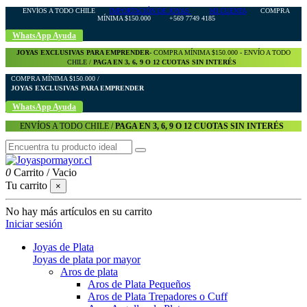
ENVÍOS A TODO CHILE
IMPORTACIÓN DE JOYAS
MI CUENTA
COMPRA
MÍNIMA $150.000 +569 7749 4185
WhatsApp Ayuda
JOYAS EXCLUSIVAS PARA EMPRENDER-
COMPRA MÍNIMA $150.000 - ENVÍO A TODO
CHILE /
PAGA EN 3, 6, 9 O 12 CUOTAS SIN INTERÉS
COMPRA MÍNIMA $150.000 /
JOYAS EXCLUSIVAS PARA EMPRENDER
WhatsApp Ayuda
ENVÍOS A TODO CHILE /
PAGA EN 3, 6, 9 O 12 CUOTAS SIN INTERÉS
0
Carrito
/
Vacio
Tu carrito
×
No hay más artículos en su carrito
Iniciar sesión
Joyas de Plata
Joyas de plata por mayor
Aros de plata
Aros de Plata Pequeños
Aros de Plata Trepadores o Cuff