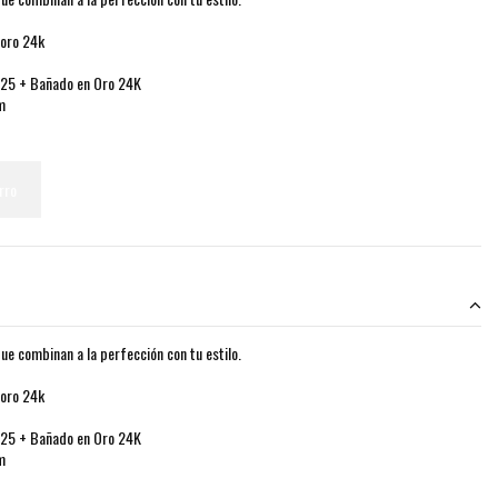
 oro 24k
 925 + Bañado en Oro 24K
m
rro
ue combinan a la perfección con tu estilo.
 oro 24k
 925 + Bañado en Oro 24K
m