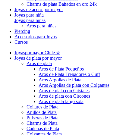
Charms de plata Bañados en oro 24k
Joyas de acero por mayor
Joyas para niña
Joyas para niñas
Aros para niñas
Piercing
Accesorios para Joyas
Cursos
Joyaspormayor Chile ✮
Joyas de plata por mayor
Aros de plata
Aros de Plata Pequeños
Aros de Plata Trepadores o Cuff
Aros Argollas de Plata
Aros Argollas de plata con Colgantes
Aros de plata con Cristales
Aros de plata con Circones
Aros de plata largo sola
Collares de Plata
Anillos de Plata
Pulseras de Plata
Charms de Plata
Cadenas de Plata
Colgantes de Plata