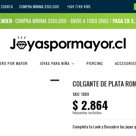
I CUENTA
COMPRA MÍNIMA $150.000 +569 7749 4185
RENDER-
COMPRA MÍNIMA $150.000 - ENVÍO A TODO CHILE /
PAGA EN 3,
JOYAS PARA NIÑA
CERO POR MAYOR
PIERCING
ACCESORIOS
COLGANTE DE PLATA RO
SKU:
1889
$ 2.864
Impuestos incluidos
Completa tu Look y Descubre las joyas q