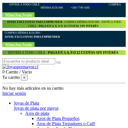
ENVÍOS A TODO CHILE
IMPORTACIÓN DE JOYAS
MI CUENTA
COMPRA
MÍNIMA $150.000 +569 7749 4185
WhatsApp Ayuda
JOYAS EXCLUSIVAS PARA EMPRENDER-
COMPRA MÍNIMA $150.000 - ENVÍO A TODO
CHILE /
PAGA EN 3, 6, 9 O 12 CUOTAS SIN INTERÉS
COMPRA MÍNIMA $150.000 /
JOYAS EXCLUSIVAS PARA EMPRENDER
WhatsApp Ayuda
ENVÍOS A TODO CHILE /
PAGA EN 3, 6, 9 O 12 CUOTAS SIN INTERÉS
0
Carrito
/
Vacio
Tu carrito
×
No hay más artículos en su carrito
Iniciar sesión
Joyas de Plata
Joyas de plata por mayor
Aros de plata
Aros de Plata Pequeños
Aros de Plata Trepadores o Cuff