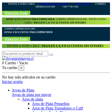
ENVÍOS A TODO CHILE
IMPORTACIÓN DE JOYAS
MI CUENTA
COMPRA
MÍNIMA $150.000 +569 7749 4185
WhatsApp Ayuda
JOYAS EXCLUSIVAS PARA EMPRENDER-
COMPRA MÍNIMA $150.000 - ENVÍO A TODO
CHILE /
PAGA EN 3, 6, 9 O 12 CUOTAS SIN INTERÉS
COMPRA MÍNIMA $150.000 /
JOYAS EXCLUSIVAS PARA EMPRENDER
WhatsApp Ayuda
ENVÍOS A TODO CHILE /
PAGA EN 3, 6, 9 O 12 CUOTAS SIN INTERÉS
0
Carrito
/
Vacio
Tu carrito
×
No hay más artículos en su carrito
Iniciar sesión
Joyas de Plata
Joyas de plata por mayor
Aros de plata
Aros de Plata Pequeños
Aros de Plata Trepadores o Cuff