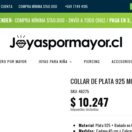
I CUENTA
COMPRA MÍNIMA $150.000 +569 7749 4185
RENDER-
COMPRA MÍNIMA $150.000 - ENVÍO A TODO CHILE /
PAGA EN 3,
JOYAS PARA NIÑA
CERO POR MAYOR
PIERCING
ACCESORIOS
COLLAR DE PLATA 925 M
SKU:
46275
$ 10.247
Impuestos incluidos
Material
: Plata 925 + Bañado en
Medidas:
Cadena 45 cm + Colga