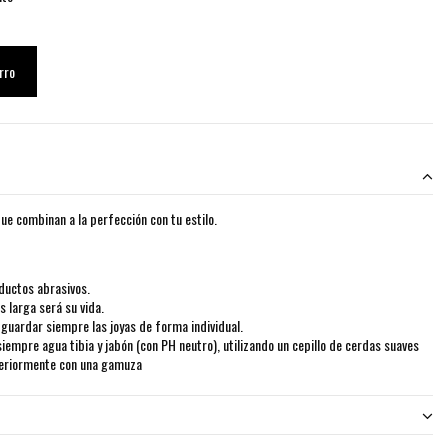
rro
ue combinan a la perfección con tu estilo.
ductos abrasivos.
 larga será su vida.
uardar siempre las joyas de forma individual.
siempre agua tibia y jabón (con PH neutro), utilizando un cepillo de cerdas suaves
teriormente con una gamuza