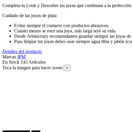
Completa tu Look y Descubre las joyas que combinan a la perfección c
Cuidado de las joyas de plata
Evitar siempre el contacto con productos abrasivos.
Cuanto menos se roce una joya, más larga será su vida.
Desde Aristocrazy recomendamos guardar siempre las joyas de 
Para limpiar tus joyas debes usar siempre agua tibia y jabón (c
Detalles del producto
Marcas
JPM
En Stock
145 Artículos
Toca la imagen para hacer zoom
×
SUSCRÍBETE A NUESTRO NEWSLETTER
ENTRA EN EL UNIVERSO DE LAS JOYAS DE PLATA