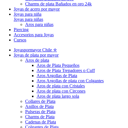
Charms de plata Bañados en oro 24k
Joyas de acero por mayor
Joyas para niña
Joyas para niñas
Aros para niñas
Piercing
Accesorios para Joyas
Cursos
Joyaspormayor Chile ✮
Joyas de plata por mayor
Aros de plata
Aros de Plata Pequeños
Aros de Plata Trepadores o Cuff
Aros Argollas de Plata
Aros Argollas de plata con Colgantes
Aros de plata con Cristales
Aros de plata con Circones
Aros de plata largo sola
Collares de Plata
Anillos de Plata
Pulseras de Plata
Charms de Plata
Cadenas de Plata
Colgantes de Plata