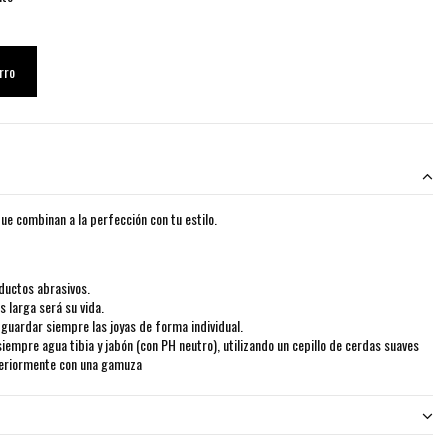
rro
ue combinan a la perfección con tu estilo.
ductos abrasivos.
 larga será su vida.
uardar siempre las joyas de forma individual.
siempre agua tibia y jabón (con PH neutro), utilizando un cepillo de cerdas suaves
teriormente con una gamuza