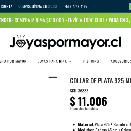
I CUENTA
COMPRA MÍNIMA $150.000 +569 7749 4185
RENDER-
COMPRA MÍNIMA $150.000 - ENVÍO A TODO CHILE /
PAGA EN 3,
JOYAS PARA NIÑA
CERO POR MAYOR
PIERCING
ACCESORIOS
COLLAR DE PLATA 925 M
SKU:
36833
$ 11.006
Impuestos incluidos
Material
: Plata 925 + Bañado en
Medidas:
Cadena 45 cm + Colga