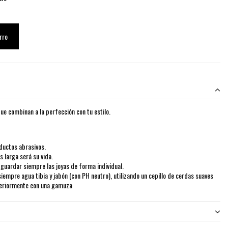
rro
ue combinan a la perfección con tu estilo.
ductos abrasivos.
 larga será su vida.
uardar siempre las joyas de forma individual.
siempre agua tibia y jabón (con PH neutro), utilizando un cepillo de cerdas suaves
teriormente con una gamuza