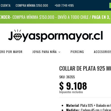
I CUENTA
COMPRA MÍNIMA $150.000 +569 7749 4185
RENDER-
COMPRA MÍNIMA $150.000 - ENVÍO A TODO CHILE /
PAGA EN 3,
JOYAS PARA NIÑA
CERO POR MAYOR
PIERCING
ACCESORIOS
COLLAR DE PLATA 925 M
SKU:
36355
$ 9.108
Impuestos incluidos
Material
: Plata 925 + Bañado en
Medidas:
Cadena 45 cm + Colga