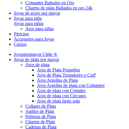
Colgantes Bañados en Oro
Charms de plata Bañados en oro 24k
Joyas de acero por mayor
Joyas para niña
Joyas para niñas
Aros para niñas
Piercing
Accesorios para Joyas
Cursos
Joyaspormayor Chile ✮
Joyas de plata por mayor
Aros de plata
Aros de Plata Pequeños
Aros de Plata Trepadores o Cuff
Aros Argollas de Plata
Aros Argollas de plata con Colgantes
Aros de plata con Cristales
Aros de plata con Circones
Aros de plata largo sola
Collares de Plata
Anillos de Plata
Pulseras de Plata
Charms de Plata
Cadenas de Plata