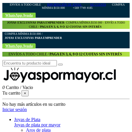
ENVÍOS A TODO CHILE
IMPORTACIÓN DE JOYAS
MI CUENTA
COMPRA
MÍNIMA $150.000 +569 7749 4185
WhatsApp Ayuda
JOYAS EXCLUSIVAS PARA EMPRENDER-
COMPRA MÍNIMA $150.000 - ENVÍO A TODO
CHILE /
PAGA EN 3, 6, 9 O 12 CUOTAS SIN INTERÉS
COMPRA MÍNIMA $150.000 /
JOYAS EXCLUSIVAS PARA EMPRENDER
WhatsApp Ayuda
ENVÍOS A TODO CHILE /
PAGA EN 3, 6, 9 O 12 CUOTAS SIN INTERÉS
0
Carrito
/
Vacio
Tu carrito
×
No hay más artículos en su carrito
Iniciar sesión
Joyas de Plata
Joyas de plata por mayor
Aros de plata