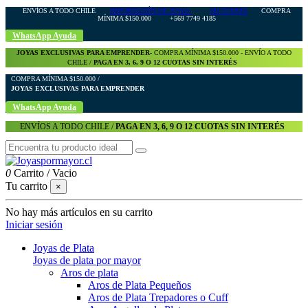
ENVÍOS A TODO CHILE
IMPORTACIÓN DE JOYAS
MI CUENTA
COMPRA
MÍNIMA $150.000 +569 7749 4185
WhatsApp Ayuda
JOYAS EXCLUSIVAS PARA EMPRENDER-
COMPRA MÍNIMA $150.000 - ENVÍO A TODO
CHILE /
PAGA EN 3, 6, 9 O 12 CUOTAS SIN INTERÉS
COMPRA MÍNIMA $150.000 /
JOYAS EXCLUSIVAS PARA EMPRENDER
WhatsApp Ayuda
ENVÍOS A TODO CHILE /
PAGA EN 3, 6, 9 O 12 CUOTAS SIN INTERÉS
0
Carrito
/
Vacio
Tu carrito
×
No hay más artículos en su carrito
Iniciar sesión
Joyas de Plata
Joyas de plata por mayor
Aros de plata
Aros de Plata Pequeños
Aros de Plata Trepadores o Cuff