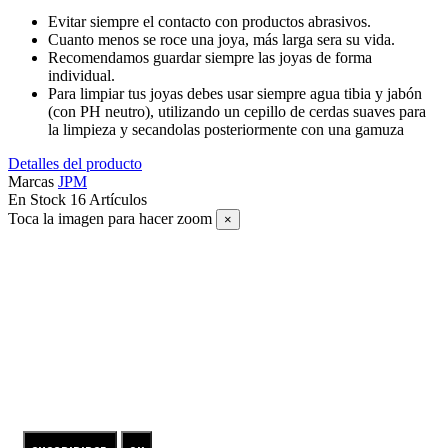
Evitar siempre el contacto con productos abrasivos.
Cuanto menos se roce una joya, más larga sera su vida.
Recomendamos guardar siempre las joyas de forma
individual.
Para limpiar tus joyas debes usar siempre agua tibia y jabón
(con PH neutro), utilizando un cepillo de cerdas suaves para
la limpieza y secandolas posteriormente con una gamuza
Detalles del producto
Marcas
JPM
En Stock
16 Artículos
Toca la imagen para hacer zoom
×
SUSCRÍBETE A NUESTRO NEWSLETTER
ENTRA EN EL UNIVERSO DE LAS JOYAS DE PLATA