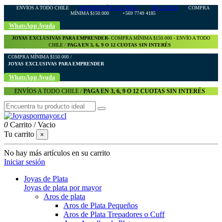
ENVÍOS A TODO CHILE
IMPORTACIÓN DE JOYAS
MI CUENTA
COMPRA
MÍNIMA $150.000 +569 7749 4185
WhatsApp Ayuda
JOYAS EXCLUSIVAS PARA EMPRENDER-
COMPRA MÍNIMA $150.000 - ENVÍO A TODO
CHILE /
PAGA EN 3, 6, 9 O 12 CUOTAS SIN INTERÉS
COMPRA MÍNIMA $150.000 /
JOYAS EXCLUSIVAS PARA EMPRENDER
WhatsApp Ayuda
ENVÍOS A TODO CHILE /
PAGA EN 3, 6, 9 O 12 CUOTAS SIN INTERÉS
0
Carrito
/
Vacio
Tu carrito
×
No hay más artículos en su carrito
Iniciar sesión
Joyas de Plata
Joyas de plata por mayor
Aros de plata
Aros de Plata Pequeños
Aros de Plata Trepadores o Cuff