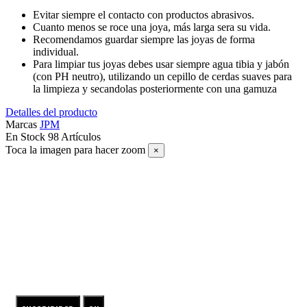
Evitar siempre el contacto con productos abrasivos.
Cuanto menos se roce una joya, más larga sera su vida.
Recomendamos guardar siempre las joyas de forma
individual.
Para limpiar tus joyas debes usar siempre agua tibia y jabón
(con PH neutro), utilizando un cepillo de cerdas suaves para
la limpieza y secandolas posteriormente con una gamuza
Detalles del producto
Marcas
JPM
En Stock
98 Artículos
Toca la imagen para hacer zoom
×
SUSCRÍBETE A NUESTRO NEWSLETTER
ENTRA EN EL UNIVERSO DE LAS JOYAS DE PLATA