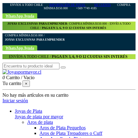
ENVÍOS A TODO CHILE
IMPORTACIÓN DE JOYAS
MI CUENTA
COMPRA
MÍNIMA $150.000 +569 7749 4185
WhatsApp Ayuda
JOYAS EXCLUSIVAS PARA EMPRENDER-
COMPRA MÍNIMA $150.000 - ENVÍO A TODO
CHILE /
PAGA EN 3, 6, 9 O 12 CUOTAS SIN INTERÉS
COMPRA MÍNIMA $150.000 /
JOYAS EXCLUSIVAS PARA EMPRENDER
WhatsApp Ayuda
ENVÍOS A TODO CHILE /
PAGA EN 3, 6, 9 O 12 CUOTAS SIN INTERÉS
0
Carrito
/
Vacio
Tu carrito
×
No hay más artículos en su carrito
Iniciar sesión
Joyas de Plata
Joyas de plata por mayor
Aros de plata
Aros de Plata Pequeños
Aros de Plata Trepadores o Cuff