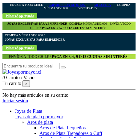
ENVÍOS A TODO CHILE
IMPORTACIÓN DE JOYAS
MI CUENTA
COMPRA
MÍNIMA $150.000 +569 7749 4185
WhatsApp Ayuda
JOYAS EXCLUSIVAS PARA EMPRENDER-
COMPRA MÍNIMA $150.000 - ENVÍO A TODO
CHILE /
PAGA EN 3, 6, 9 O 12 CUOTAS SIN INTERÉS
COMPRA MÍNIMA $150.000 /
JOYAS EXCLUSIVAS PARA EMPRENDER
WhatsApp Ayuda
ENVÍOS A TODO CHILE /
PAGA EN 3, 6, 9 O 12 CUOTAS SIN INTERÉS
0
Carrito
/
Vacio
Tu carrito
×
No hay más artículos en su carrito
Iniciar sesión
Joyas de Plata
Joyas de plata por mayor
Aros de plata
Aros de Plata Pequeños
Aros de Plata Trepadores o Cuff